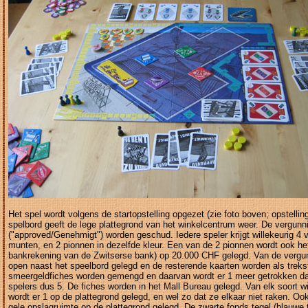
Het spel wordt volgens de startopstelling opgezet (zie foto boven; opstellin
spelbord geeft de lege plattegrond van het winkelcentrum weer. De vergunn
("approved/Genehmigt") worden geschud. Iedere speler krijgt willekeurig 4 
munten, en 2 pionnen in dezelfde kleur. Een van de 2 pionnen wordt ook he
bankrekening van de Zwitserse bank) op 20.000 CHF gelegd. Van de vergu
open naast het speelbord gelegd en de resterende kaarten worden als treks
smeergeldfiches worden gemengd en daarvan wordt er 1 meer getrokken dan 
spelers dus 5. De fiches worden in het Mall Bureau gelegd. Van elk soort win
wordt er 1 op de plattegrond gelegd, en wel zo dat ze elkaar niet raken. Ook
gele opslagruimte op de plattegrond gelegd. De zwarte fonds tegel (blauwe