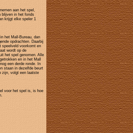
elnemen aan het spel,
 blijven in het fonds
n krijgt elke speler 1
in het Mall-Bureau, dan
ggende opdrachten. Daarbij
t speelveld voorkomt en
taat wordt op de
it het spel genomen. Alle
etrokken en in het Mall
 nog een derde ronde. In
n staan in dezelfde beurt
ijn, volgt een laatste
l voor het spel is, is hoe
n.