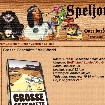
en
*
Collectie
*
Links
*
Zoeken
*
Colofon
Grosse Geschäfte / Mall World
Naam: Grosse Geschäfte / Mall Wor
Uitgever:
BeWitched Spiele
/
Rio G
Aantal spelers: 3-5
Leeftijd: vanaf 12 jaar
Ontwerper: Andrea Meyer
Tijdsduur: ongeveer 70-90 minuten
Prijs: ongeveer 24 €