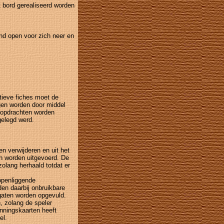
bord gerealiseerd worden
and open voor zich neer en
atieve fiches moet de
gen worden door middel
 opdrachten worden
gelegd werd.
en verwijderen en uit het
n worden uitgevoerd. De
olang herhaald totdat er
 openliggende
den daarbij onbruikbare
gaten worden opgevuld.
 zolang de speler
unningskaarten heeft
el.