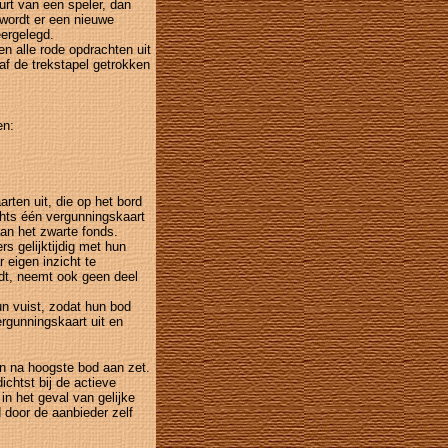
urt van een speler, dan
 wordt er een nieuwe
eergelegd.
n alle rode opdrachten uit
af de trekstapel getrokken
en:
arten uit, die op het bord
chts één vergunningskaart
aan het zwarte fonds.
s gelijktijdig met hun
 eigen inzicht te
iedt, neemt ook geen deel
n vuist, zodat hun bod
rgunningskaart uit en
n na hoogste bod aan zet.
chtst bij de actieve
in het geval van gelijke
 door de aanbieder zelf