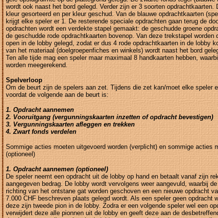
wordt ook naast het bord gelegd. Verder zijn er 3 soorten opdrachtkaarten
kleur gesorteerd en per kleur geschud. Van de blauwe opdrachtkaarten (spe
krijgt elke speler er 1. De resterende speciale opdrachten gaan terug de do
opdrachten wordt een verdekte stapel gemaakt: de geschudde groene opd
de geschudde rode opdrachtkaarten bovenop. Van deze trekstapel worden 
open in de lobby gelegd, zodat er dus 4 rode opdrachtkaarten in de lobby k
van het materiaal (doelgroepenfiches en winkels) wordt naast het bord gele
Ten alle tijde mag een speler maar maximaal 8 handkaarten hebben, waarbi
worden meegerekend.
Spelverloop
Om de beurt zijn de spelers aan zet. Tijdens die zet kan/moet elke speler e
voordat de volgende aan de beurt is:
1. Opdracht aannemen
2. Vooruitgang (vergunningskaarten inzetten of opdracht bevestigen)
3. Vergunningskaarten afleggen en trekken
4. Zwart fonds verdelen
Sommige acties moeten uitgevoerd worden (verplicht) en sommige acties 
(optioneel)
1. Opdracht aannemen (optioneel)
De speler neemt een opdracht uit de lobby op hand en betaalt vanaf zijn rek
aangegeven bedrag. De lobby wordt vervolgens weer aangevuld, waarbij de 
richting van het ontstane gat worden geschoven en een nieuwe opdracht va
7.000 CHF beschreven plaats gelegd wordt. Als een speler geen opdracht w
deze zijn tweede pion in de lobby. Zodra er een volgende speler wel een o
verwijdert deze alle pionnen uit de lobby en geeft deze aan de desbetreffe