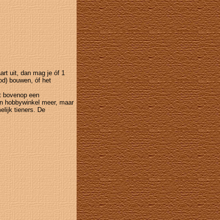
rt uit, dan mag je óf 1
od) bouwen, óf het
at bovenop een
een hobbywinkel meer, maar
lijk tieners. De