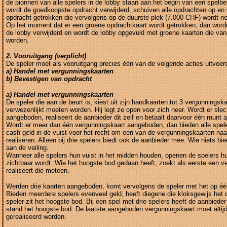
de pionnen van alle spelers in de lobby staan aan het begin van een spelbe
wordt de goedkoopste opdracht verwijderd, schuiven alle opdrachten op en
opdracht getrokken die vervolgens op de duurste plek (7.000 CHF) wordt n
Op het moment dat er een groene opdrachtkaart wordt getrokken, dan worde
de lobby verwijderd en wordt de lobby opgevuld met groene kaarten die van
worden.
2. Vooruitgang (verplicht)
De speler moet als vooruitgang precies één van de volgende acties uitvoer
a) Handel met vergunningskaarten
b) Bevestigen van opdracht
a) Handel met vergunningskaarten
De speler die aan de beurt is, kiest uit zijn handkaarten tot 3 vergunningska
verwezenlijkt moeten worden. Hij legt ze open voor zich neer. Wordt er sle
aangeboden, realiseert de aanbieder dit zelf en betaalt daarvoor één munt 
Wordt er meer dan één vergunningskaart aangeboden, dan bieden alle speler
cash geld in de vuist voor het recht om een van de vergunningskaarten naar
realiseren. Alleen bij drie spelers biedt ook de aanbieder mee. Wie niets b
aan de veiling.
Wanneer alle spelers hun vuist in het midden houden, openen de spelers hu
zichtbaar wordt. Wie het hoogste bod gedaan heeft, zoekt als eerste een ve
realiseert die meteen.
Werden drie kaarten aangeboden, komt vervolgens de speler met het op éé
Bieden meerdere spelers evenveel geld, heeft diegene die kloksgewijs het di
speler zit het hoogste bod. Bij een spel met drie spelers heeft de aanbieder 
stand het hoogste bod. De laatste aangeboden vergunningskaart moet altijd
gerealiseerd worden.