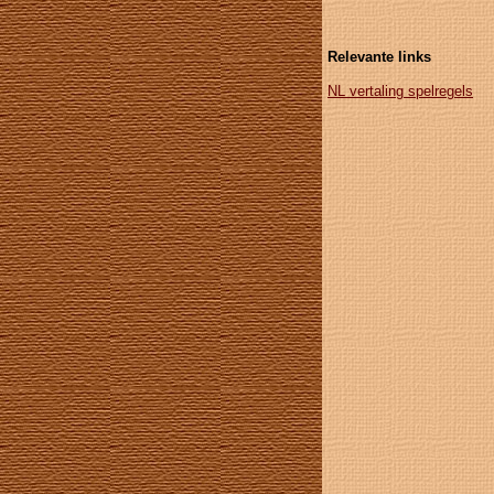
Relevante links
NL vertaling spelregels