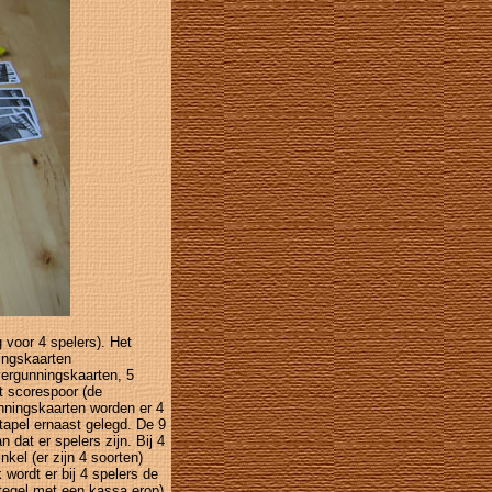
g voor 4 spelers). Het
ingskaarten
vergunningskaarten, 5
t scorespoor (de
nningskaarten worden er 4
tapel ernaast gelegd. De 9
dat er spelers zijn. Bij 4
kel (er zijn 4 soorten)
 wordt er bij 4 spelers de
 tegel met een kassa erop)