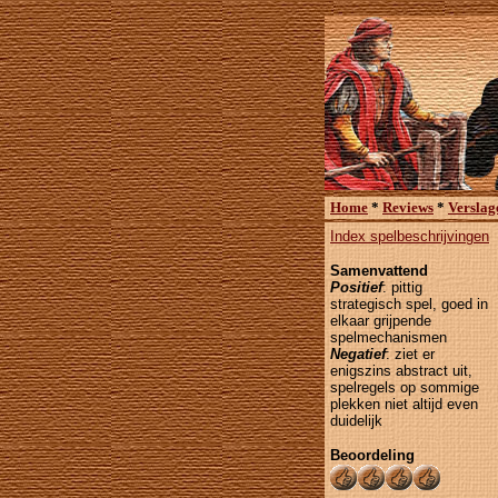
Home
*
Reviews
*
Verslag
Index spelbeschrijvingen
Samenvattend
Positief
: pittig
strategisch spel, goed in
elkaar grijpende
spelmechanismen
Negatief
: ziet er
enigszins abstract uit,
spelregels op sommige
plekken niet altijd even
duidelijk
Beoordeling