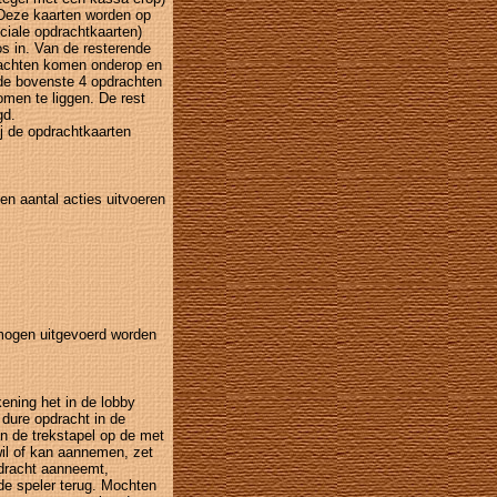
. Deze kaarten worden op
ciale opdrachtkaarten)
os in. Van de resterende
rachten komen onderop en
de bovenste 4 opdrachten
omen te liggen. De rest
gd.
j de opdrachtkaarten
en aantal acties uitvoeren
mogen uitgevoerd worden
ening het in de lobby
dure opdracht in de
n de trekstapel op de met
il of kan aannemen, zet
pdracht aanneemt,
nde speler terug. Mochten