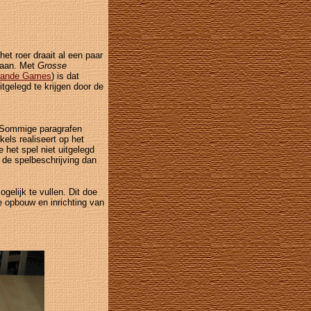
t roer draait al een paar
o aan. Met
Grosse
rande Games
) is dat
tgelegd te krijgen door de
. Sommige paragrafen
kels realiseert op het
 het spel niet uitgelegd
 de spelbeschrijving dan
gelijk te vullen. Dit doe
de opbouw en inrichting van