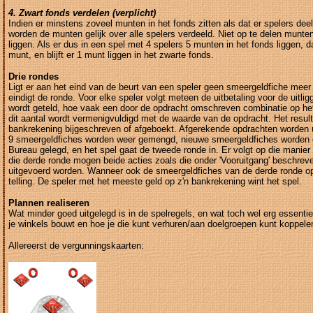
4. Zwart fonds verdelen (verplicht)
Indien er minstens zoveel munten in het fonds zitten als dat er spelers de
worden de munten gelijk over alle spelers verdeeld. Niet op te delen munten
liggen. Als er dus in een spel met 4 spelers 5 munten in het fonds liggen, da
munt, en blijft er 1 munt liggen in het zwarte fonds.
Drie rondes
Ligt er aan het eind van de beurt van een speler geen smeergeldfiche meer 
eindigt de ronde. Voor elke speler volgt meteen de uitbetaling voor de uitli
wordt geteld, hoe vaak een door de opdracht omschreven combinatie op he
dit aantal wordt vermenigvuldigd met de waarde van de opdracht. Het resul
bankrekening bijgeschreven of afgeboekt. Afgerekende opdrachten worden u
9 smeergeldfiches worden weer gemengd, nieuwe smeergeldfiches worden g
Bureau gelegd, en het spel gaat de tweede ronde in. Er volgt op die manier
die derde ronde mogen beide acties zoals die onder 'Vooruitgang' beschreve
uitgevoerd worden. Wanneer ook de smeergeldfiches van de derde ronde op z
telling. De speler met het meeste geld op z'n bankrekening wint het spel.
Plannen realiseren
Wat minder goed uitgelegd is in de spelregels, en wat toch wel erg essentiee
je winkels bouwt en hoe je die kunt verhuren/aan doelgroepen kunt koppele
Allereerst de vergunningskaarten: