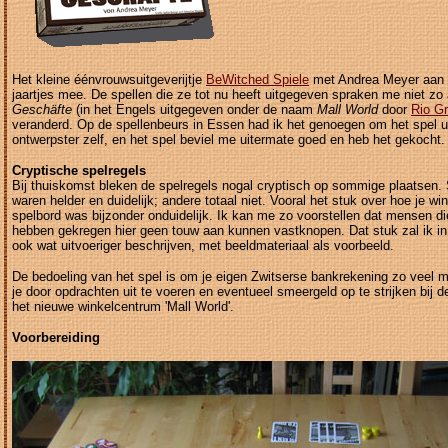
Het kleine éénvrouwsuitgeverijtje
BeWitched Spiele
met Andrea Meyer aan he
jaartjes mee. De spellen die ze tot nu heeft uitgegeven spraken me niet z
Geschäfte
(in het Engels uitgegeven onder de naam
Mall World
door
Rio G
veranderd. Op de spellenbeurs in Essen had ik het genoegen om het spel ui
ontwerpster zelf, en het spel beviel me uitermate goed en heb het gekocht.
Cryptische spelregels
Bij thuiskomst bleken de spelregels nogal cryptisch op sommige plaatsen
waren helder en duidelijk; andere totaal niet. Vooral het stuk over hoe je win
spelbord was bijzonder onduidelijk. Ik kan me zo voorstellen dat mensen die
hebben gekregen hier geen touw aan kunnen vastknopen. Dat stuk zal ik in
ook wat uitvoeriger beschrijven, met beeldmateriaal als voorbeeld.
De bedoeling van het spel is om je eigen Zwitserse bankrekening zo veel mo
je door opdrachten uit te voeren en eventueel smeergeld op te strijken bij 
het nieuwe winkelcentrum 'Mall World'.
Voorbereiding