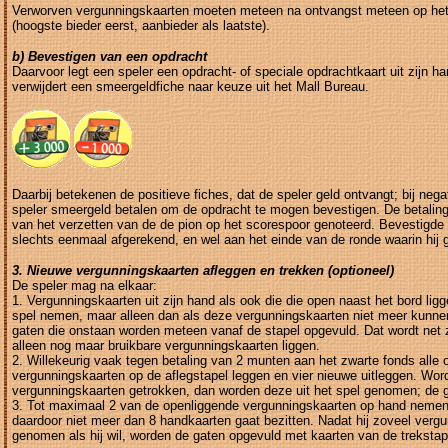
Verworven vergunningskaarten moeten meteen na ontvangst meteen op het 
(hoogste bieder eerst, aanbieder als laatste).
b) Bevestigen van een opdracht
Daarvoor legt een speler een opdracht- of speciale opdrachtkaart uit zijn h
verwijdert een smeergeldfiche naar keuze uit het Mall Bureau.
Daarbij betekenen de positieve fiches, dat de speler geld ontvangt; bij neg
speler smeergeld betalen om de opdracht te mogen bevestigen. De betalin
van het verzetten van de de pion op het scorespoor genoteerd. Bevestigde
slechts eenmaal afgerekend, en wel aan het einde van de ronde waarin hij 
3. Nieuwe vergunningskaarten afleggen en trekken (optioneel)
De speler mag na elkaar:
1. Vergunningskaarten uit zijn hand als ook die die open naast het bord ligg
spel nemen, maar alleen dan als deze vergunningskaarten niet meer kunne
gaten die onstaan worden meteen vanaf de stapel opgevuld. Dat wordt net z
alleen nog maar bruikbare vergunningskaarten liggen.
2. Willekeurig vaak tegen betaling van 2 munten aan het zwarte fonds alle
vergunningskaarten op de aflegstapel leggen en vier nieuwe uitleggen. Wor
vergunningskaarten getrokken, dan worden deze uit het spel genomen; de 
3. Tot maximaal 2 van de openliggende vergunningskaarten op hand nemen,
daardoor niet meer dan 8 handkaarten gaat bezitten. Nadat hij zoveel verg
genomen als hij wil, worden de gaten opgevuld met kaarten van de trekstap