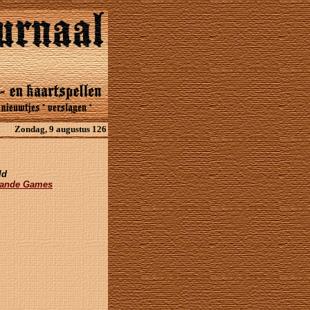
Zondag, 9 augustus 126
ld
rande Games