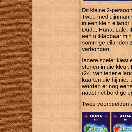
Dit kleine 2-persoon
Twee medicijnmannen
in een klein eilandri
Duda, Huna, Lale, If
een uitklapbaar mi
sommige eilanden zi
verbonden.
Iedere speler kiest e
stenen in die kleur
(24; van ieder eilan
kaarten die hij niet
worden er nog eens
naast het bord gele
Twee voorbeelden v