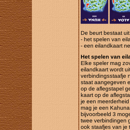
De beurt bestaat uit
- het spelen van ei
- een eilandkaart 
Het spelen van ei
Elke speler mag zov
eilandkaart wordt u
verbindingsstaafje 
staat aangegeven e
op de aflegstapel g
kaart op de aflegst
je een meerderheid
mag je een Kahuna-s
bijvoorbeeld 3 moge
twee verbindingen 
ook staafjes van je