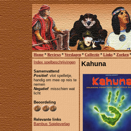
Home
*
Reviews
*
Verslagen
*
Collectie
*
Links
*
Zoeken
Index spelbeschrijvingen
Kahuna
Samenvattend
Positief
: vlot spelletje,
handig om mee op reis te
nemen
Negatief
: misschien wat
licht
Beoordeling
Relevante links
Bambus Spieleverlag