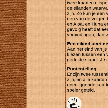
twee kaarten uitspe
de eilanden waarva
zijn. Zo kun je een
een van de volgend
en Aloa, en Huna en
gevolg heeft dat ee
verbindingen, dan 
Een eilandkaart 
Aan het eind van je
kiezen tussen een 
gedekte stapel. Je
Puntentelling
Er zijn twee tussen
zijn, en alle kaarte
openliggende kaart
speler geteld.