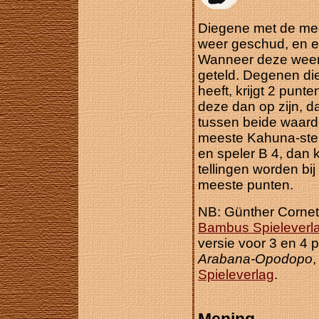
Diegene met de mee
weer geschud, en e
Wanneer deze weer 
geteld. Degenen di
heeft, krijgt 2 pun
deze dan op zijn, d
tussen beide waarde
meeste Kahuna-sten
en speler B 4, dan k
tellingen worden bi
meeste punten.
NB: Günther Cornet
Bambus Spieleverl
versie voor 3 en 4 
Arabana-Opodopo
,
Spieleverlag
.