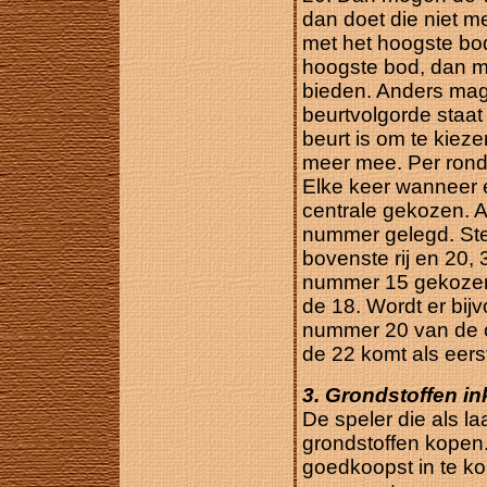
dan doet die niet m
met het hoogste bod 
hoogste bod, dan m
bieden. Anders mag 
beurtvolgorde staat
beurt is om te kieze
meer mee. Per rond
Elke keer wanneer e
centrale gekozen. A
nummer gelegd. Stel,
bovenste rij en 20, 
nummer 15 gekozen, 
de 18. Wordt er bi
nummer 20 van de on
de 22 komt als eerst
3. Grondstoffen i
De speler die als la
grondstoffen kopen.
goedkoopst in te k