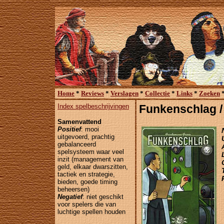
Home
*
Reviews
*
Verslagen
*
Collectie
*
Links
*
Zoeken
Index spelbeschrijvingen
Funkenschlag /
Samenvattend
Positief
: mooi
uitgevoerd, prachtig
gebalanceerd
spelsysteem waar veel
inzit (management van
geld, elkaar dwarszitten,
tactiek en strategie,
bieden, goede timing
beheersen)
Negatief
: niet geschikt
voor spelers die van
luchtige spellen houden