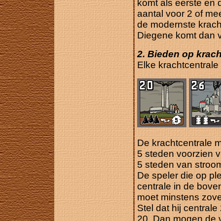
komt als eerste en 
aantal voor 2 of me
de modernste kracht
Diegene komt dan v
2. Bieden op krach
Elke krachtcentral
De krachtcentrale 
5 steden voorzien v
5 steden van stroo
De speler die op pl
centrale in de bove
moet minstens zovee
Stel dat hij central
20. Dan mogen de v