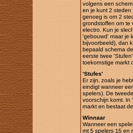
volgens een schema 
en je kunt 2 steden
genoeg is om 2 ste
grondstoffen om te 
electro. Kun je slec
'gebouwd' maar je k
bijvoorbeeld), dan 
bepaald schema de 
eerste twee 'Stufen
toekomstige markt o
'Stufes'
Er zijn, zoals je he
eindigt wanneer een
spelers). De tweede
voorschijn komt. In 
markt en bestaat de 
Winnaar
Wanneer een speler
mt 5 spelers 15 en 