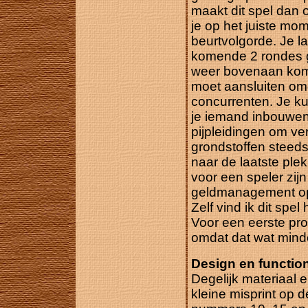
maakt dit spel dan 
je op het juiste mom
beurtvolgorde. Je l
komende 2 rondes g
weer bovenaan kome
moet aansluiten omd
concurrenten. Je ku
je iemand inbouwen
pijpleidingen om ve
grondstoffen steeds
naar de laatste ple
voor een speler zij
geldmanagement op, 
Zelf vind ik dit spel
Voor een eerste pro
omdat dat wat minde
Design en functiona
Degelijk materiaal e
kleine misprint op 