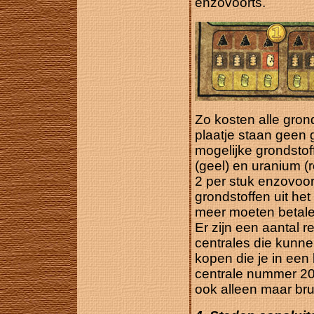
enzovoorts.
Zo kosten alle gron
plaatje staan geen 
mogelijke grondstoffe
(geel) en uranium (r
2 per stuk enzovoor
grondstoffen uit he
meer moeten betale
Er zijn een aantal r
centrales die kunne
kopen die je in een
centrale nummer 20
ook alleen maar brui