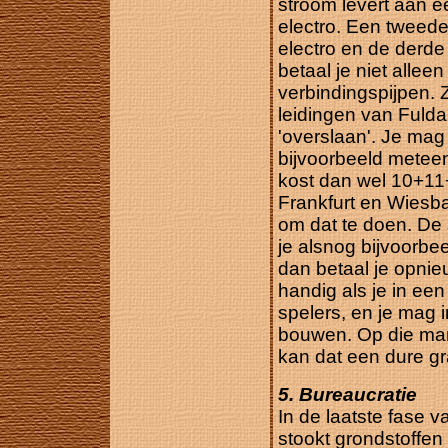
stroom levert aan ee
electro. Een tweede 
electro en de derde 
betaal je niet allee
verbindingspijpen.
leidingen van Fuld
'overslaan'. Je mag
bijvoorbeeld metee
kost dan wel 10+11
Frankfurt en Wiesb
om dat te doen. De 
je alsnog bijvoorb
dan betaal je opnieu
handig als je in ee
spelers, en je mag 
bouwen. Op die mani
kan dat een dure gra
5. Bureaucratie
In de laatste fase v
stookt grondstoffen 