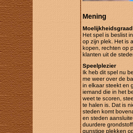
Mening
Moelijkheidsgraad
Het spel is beslist 
op zijn plek. Het is
kopen, rechten op p
klanten uit de stede
Speelplezier
Ik heb dit spel nu b
me weer over de bal
in elkaar steekt en 
iemand die in het b
weet te scoren, stee
te halen is. Dat is
steden komt bovena
en steden aansluite
duurdere grondstoff
gunstige plekken op 