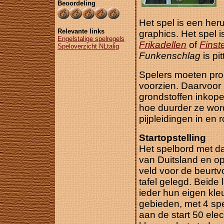
Beoordeling
Het spel is een he
Relevante links
graphics. Het spel 
Engelstalige spelregels
Frikadellen
of
Finst
Speloverzicht NLtalig
Funkenschlag
is pit
Spelers moeten pro
voorzien. Daarvoor
grondstoffen inkope
hoe duurder ze wor
pijpleidingen in en
Startopstelling
Het spelbord met da
van Duitsland en op
veld voor de beurt
tafel gelegd. Beide
ieder hun eigen kleu
gebieden, met 4 spel
aan de start 50 elect