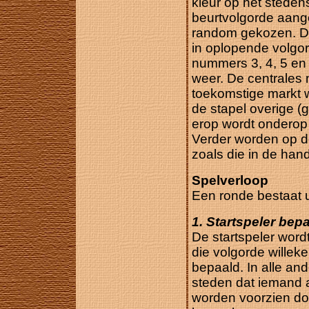
kleur op het steden
beurtvolgorde aange
random gekozen. D
in oplopende volgor
nummers 3, 4, 5 en 
weer. De centrales
toekomstige markt w
de stapel overige (g
erop wordt onderop
Verder worden op d
zoals die in de han
Spelverloop
Een ronde bestaat u
1. Startspeler bep
De startspeler wordt
die volgorde willek
bepaald. In alle an
steden dat iemand 
worden voorzien doe