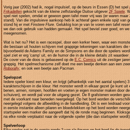
Vorig jaar (2002) had ik, nogal impulsief, op de beurs in Essen (D) het spel
Frikadellen
gekocht van de kleine zelfstandige Duitse uitgever
2F Spiele
. 
spel niet spelen, omdat er gewoon geen tafel meer vrij was (er waren maar 2
stand). Van die impulsieve aankoop heb ik achteraf geen enkele spijt van ge
stond hij er met
Finstere Flure
. Gelukkig kon je van te voren een tafel reser
we dan ook gebruik van hadden gemaakt. Het spel beviel zeer goed, en we
meegenomen.
Wat is het nu? Het is een racespel, door een kerker heen, waar een monster
die bestaan uit houten schijven met grappige tekeningen van karakters die w
bijvoorbeeld de Adams Family en de Simpsons en die door de spelers word
spel ziet er erg 'camp' uit, en de humor die in de kleine details zit waardeer 
De cover van de doos is gebaseerd op de
E.C. Comics
uit de zestiger jare
grappig. Het spelmechanisme zelf doet me een beetje denken aan een zeer 
Roborally
, en ook een beetje aan
Pacman
.
Spelopzet
Iedere speler kiest een kleur, en krijgt (afhankelijk van het aantal spelers) 
karakterschijven in die kleur. Het monster wordt in elkaar gezet (je kunt uit 
benen, armen, rompen, hoofden en voeten je eigen monster maken door de 
schuiven), en wordt pal voor de uitgang gezet. De 8 grafstenen worden ges
met de voorkant naar beneden neergelegd. Op het bord worden de verschil
neergelegd volgens de afbeelding in de handleiding. Dit is een leidraad voo
in eerste instantie alleen pilaren en bloedvlekken op het bord worden neerge
startspeler een marker die aangeeft dat hij de ronde mag beginnen. Kloksg
na elke ronde verplaatst naar de volgende speler (die dan startspeler wordt)
Spelverloop
Elke speler zet in de eerste ronde 2 van z'n figuren op het bord (in de twe