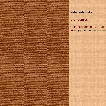
Relevante links
E.C. Comics
Computerversie
Finstere
Flure
(gratis downloaden)