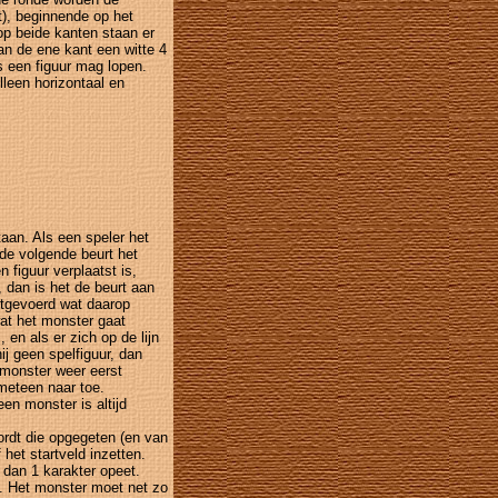
t), beginnende op het
op beide kanten staan er
 aan de ene kant een witte 4
s een figuur mag lopen.
Alleen horizontaal en
taan. Als een speler het
de volgende beurt het
 figuur verplaatst is,
, dan is het de beurt aan
itgevoerd wat daarop
wat het monster gaat
 en als er zich op de lijn
hij geen spelfiguur, dan
t monster weer eerst
r meteen naar toe.
een monster is altijd
ordt die opgegeten (en van
het startveld inzetten.
 dan 1 karakter opeet.
n. Het monster moet net zo