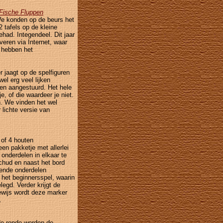
Fische Fluppen
We konden op de beurs het
 tafels op de kleine
had. Integendeel. Dit jaar
veren via Internet, waar
 hebben het
 jaagt op de spelfiguren
el erg veel lijken
en aangestuurd. Het hele
je, of die waardeer je niet.
n. We vinden het wel
lichte versie van
3 of 4 houten
een pakketje met allerlei
onderdelen in elkaar te
chud en naast het bord
lende onderdelen
r het beginnersspel, waarin
legd. Verder krijgt de
ewijs wordt deze marker
.
ede ronde worden de