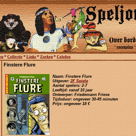
en
*
Collectie
*
Links
*
Zoeken
*
Colofon
Finstere Flure
Naam: Finstere Flure
Uitgever:
2F Spiele
Aantal spelers: 2-7
Leeftijd: vanaf 10 jaar
Ontwerper: Friedemann Friese
Tijdsduur: ongeveer 30-45 minuten
Prijs: ongeveer 18 €