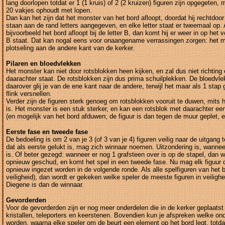
lang doorlopen totdat er 1 (1 kruis) of 2 (2 kruizen) figuren zijn opgegeten, me
20 vakjes ophoudt met lopen.
Dan kan het zijn dat het monster van het bord afloopt, doordat hij rechtdoor 
staan aan de rand letters aangegeven, en elke letter staat er tweemaal op.
bijvoorbeeld het bord afloopt bij de letter B, dan komt hij er weer in op het 
B staat. Dat kan nogal eens voor onaangename verrassingen zorgen: het m
plotseling aan de andere kant van de kerker.
Pilaren en bloedvlekken
Het monster kan niet door rotsblokken heen kijken, en zal dus niet richting 
daarachter staat. De rotsblokken zijn dus prima schuilplekken. De bloedvlek
daarover glij je van de ene kant naar de andere, terwijl het maar als 1 stap
flink versnellen.
Verder zijn de figuren sterk genoeg om rotsblokken vooruit te duwen, mits 
is. Het monster is een stuk sterker, en kan een rotsblok met daarachter ee
(en mogelijk van het bord afduwen; de figuur is dan tegen de muur geplet, 
Eerste fase en tweede fase
De bedoeling is om 2 van je 3 (of 3 van je 4) figuren veilig naar de uitgang 
dat als eerste gelukt is, mag zich winnaar noemen. Uitzondering is, wannee
is. Of beter gezegd: wanneer er nog 1 grafsteen over is op de stapel, dan w
opnieuw geschud, en komt het spel in een tweede fase. Nu mag elk figuur 
opnieuw ingezet worden in de volgende ronde. Als alle spelfiguren van het bo
veiligheid), dan wordt er gekeken welke speler de meeste figuren in veilighe
Diegene is dan de winnaar.
Gevorderden
Voor de gevorderden zijn er nog meer onderdelen die in de kerker geplaats
kristallen, teleporters en keerstenen. Bovendien kun je afspreken welke on
worden, waarna elke speler om de beurt een element op het bord legt, totdat