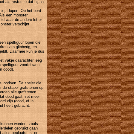
t als restrictie dat hij na
blijft lopen. Op het bord
 Als een monster
veld waar de andere letter
onster verschijnt
een spelfiguur lopen die
ken zijn glibberig, en
 geldt. Daarmee kun je dus
het vakje daarachter leeg
n spelfiguur voortduwen
en dood).
te loodsen. De speler die
r de stapel grafstenen op
orden alle grafstenen
dat dood gaat niet meer
rd zijn (dood, of in
id heeft gebracht.
t kunnen worden, zoals
derdelen gebruikt gaan
 alles geplaatst is, en