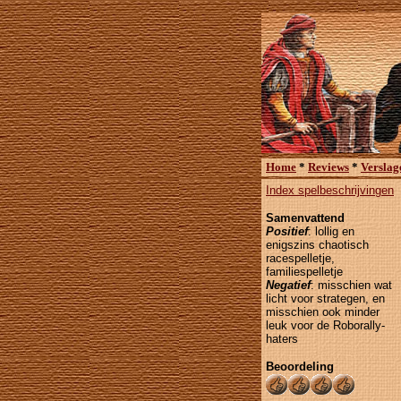
Home
*
Reviews
*
Verslag
Index spelbeschrijvingen
Samenvattend
Positief
: lollig en
enigszins chaotisch
racespelletje,
familiespelletje
Negatief
: misschien wat
licht voor strategen, en
misschien ook minder
leuk voor de Roborally-
haters
Beoordeling