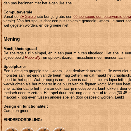
dan pas beginnen met het eigenlijke spel.
Computerversie
Vanaf de
2F Spiele
site kun je gratis een
éénpersoons computerversie dow
versie). Van het spel is daar een puzzelversie gemaakt, waarbij je moet zor
wél gegeten worden, en de groene niet.
Mening
Moelijkheidsgraad
De spelregels zijn simpel, en in een paar minuten uitgelegd. Het spel is een
bijvoorbeeld
Roborally
, en spreekt daarom misschien meer mensen aan.
Speelplezier
Een luchtig en grappig spel, waarbij licht denkwerk vereist is. Je weet niet
monster aan het eind van de beurt mag zetten, en dat maakt het chaotisch.
goed bij het spel. Wat grappig is om te zien is dat alle spelers bijna letterlijk
wegvluchten als het monster in de buurt van de figuren komt. Met een beetj
snel achter dat je het monster ook naar je medespelers kunt lokken, door e
tactisch neer te zetten. Het spel duurt ook nog eens niet al te lang (30-45 
makkelijk nog even tussen andere spellen door gespeeld worden. Leuk!
Design en functionaliteit
Camp en groen.
EINDBEOORDELING: