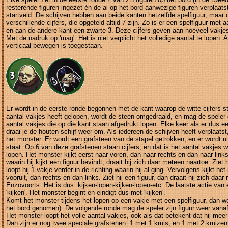
resterende figuren ingezet én de al op het bord aanwezige figuren verplaats
startveld. De schijven hebben aan beide kanten hetzelfde spelfiguur, maar 
verschillende cijfers, die opgeteld altijd 7 zijn. Zo is er een spelfiguur met
en aan de andere kant een zwarte 3. Deze cijfers geven aan hoeveel vakje
Met de nadruk op 'mag'. Het is niet verplicht het volledige aantal te lopen. 
verticaal bewegen is toegestaan.
Er wordt in de eerste ronde begonnen met de kant waarop de witte cijfers s
aantal vakjes heeft gelopen, wordt de steen omgedraaid, en mag de speler 
aantal vakjes die op die kant staan afgedrukt lopen. Elke keer als er dus een
draai je de houten schijf weer om. Als iedereen de schijven heeft verplaatst
het monster. Er wordt een grafsteen van de stapel getrokken, en er wordt u
staat. Op 6 van deze grafstenen staan cijfers, en dat is het aantal vakjes 
lopen. Het monster kijkt eerst naar voren, dan naar rechts en dan naar links,
waarin hij kijkt een figuur bevindt, draait hij zich daar meteen naartoe. Ziet 
loopt hij 1 vakje verder in de richting waarin hij al ging. Vervolgens kijkt he
vooruit, dan rechts en dan links. Ziet hij een figuur, dan draait hij zich daa
Enzovoorts. Het is dus: kijken-lopen-kijken-lopen-etc. De laatste actie van 
'kijken'. Het monster begint en eindigt dus met 'kijken'.
Komt het monster tijdens het lopen op een vakje met een spelfiguur, dan w
het bord genomen). De volgende ronde mag de speler zijn figuur weer vanaf 
Het monster loopt het volle aantal vakjes, ook als dat betekent dat hij meer
Dan zijn er nog twee speciale grafstenen: 1 met 1 kruis, en 1 met 2 kruize