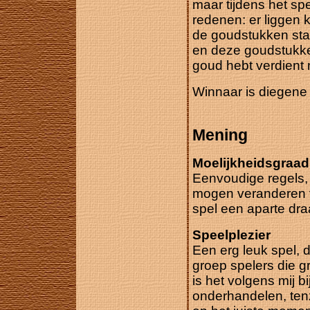
maar tijdens het sp
redenen: er liggen 
de goudstukken sta
en deze goudstukke
goud hebt verdient 
Winnaar is diegene
Mening
Moelijkheidsgraad
Eenvoudige regels, 
mogen veranderen v
spel een aparte dra
Speelplezier
Een erg leuk spel, d
groep spelers die g
is het volgens mij 
onderhandelen, tenz