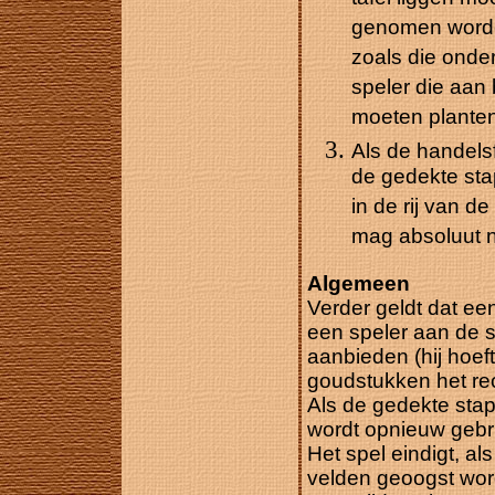
tafel liggen m
genomen worden.
zoals die onde
speler die aan 
moeten planten
Als de handelsf
de gedekte sta
in de rij van d
mag absoluut n
Algemeen
Verder geldt dat een
een speler aan de s
aanbieden (hij hoeft
goudstukken het re
Als de gedekte sta
wordt opnieuw gebru
Het spel eindigt, al
velden geoogst word